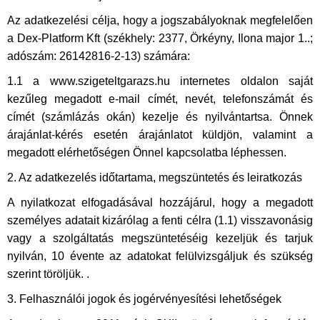
Az adatkezelési célja, hogy a jogszabályoknak megfelelően
a Dex-Platform Kft (székhely: 2377, Örkéyny, Ilona major 1..;
adószám: 26142816-2-13) számára:
1.1 a www.szigeteltgarazs.hu internetes oldalon saját
kezűleg megadott e-mail címét, nevét, telefonszámát és
címét (számlázás okán) kezelje és nyilvántartsa. Önnek
árajánlat-kérés esetén árajánlatot küldjön, valamint a
megadott elérhetőségen Önnel kapcsolatba léphessen.
2. Az adatkezelés időtartama, megszüntetés és leiratkozás
A nyilatkozat elfogadásával hozzájárul, hogy a megadott
személyes adatait kizárólag a fenti célra (1.1) visszavonásig
vagy a szolgáltatás megszüntetéséig kezeljük és tarjuk
nyilván, 10 évente az adatokat felülvizsgáljuk és szükség
szerint töröljük. .
3. Felhasználói jogok és jogérvényesítési lehetőségek