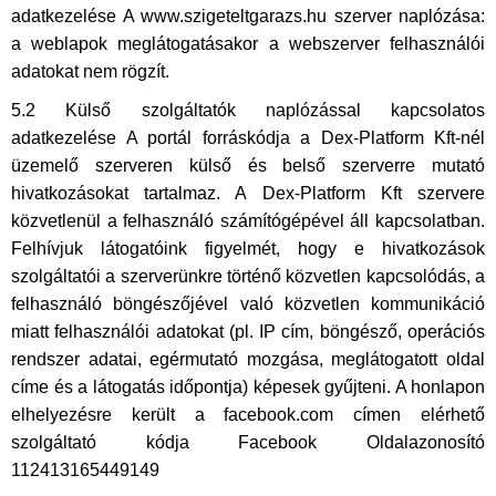
adatkezelése A www.szigeteltgarazs.hu szerver naplózása:
a weblapok meglátogatásakor a webszerver felhasználói
adatokat nem rögzít.
5.2 Külső szolgáltatók naplózással kapcsolatos
adatkezelése A portál forráskódja a Dex-Platform Kft-nél
üzemelő szerveren külső és belső szerverre mutató
hivatkozásokat tartalmaz. A Dex-Platform Kft szervere
közvetlenül a felhasználó számítógépével áll kapcsolatban.
Felhívjuk látogatóink figyelmét, hogy e hivatkozások
szolgáltatói a szerverünkre történő közvetlen kapcsolódás, a
felhasználó böngészőjével való közvetlen kommunikáció
miatt felhasználói adatokat (pl. IP cím, böngésző, operációs
rendszer adatai, egérmutató mozgása, meglátogatott oldal
címe és a látogatás időpontja) képesek gyűjteni. A honlapon
elhelyezésre került a facebook.com címen elérhető
szolgáltató kódja Facebook Oldalazonosító
112413165449149