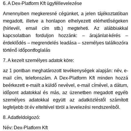
6. A Dex-Platform Kft ügyféllevelezése
Amennyiben megkeresné cégünket, a jelen tájékoztatóban
megadott, illetve a honlapon elhelyezett elérhetőségeken
(hírlevél, email cím stb.) megteheti. Az alábbiakkal
kapcsolatban forduljon hozzánk: – árajánlat-kérés –
érdeklődés – megrendelés leadása – személyes találkozóra
történő időpontfoglalás
7. A kezelt személyes adatok köre:
az 1 pontban meghatározott tevékenységek alapján: név, e-
mail cím, telefonszám. A Dex-Platform Kft minden hozzá
beérkezett e-mailt a küldő nevével, e-mail címével, a dátum,
időpont adatokkal és más, az üzenetben megadott egyéb
személyes adatokkal együtt az adatközléstől számított
legfeljebb öt év elteltével töröl a levelezési rendszeréből.
8. Adatfeldolgozó:
Név: Dex-Platform Kft