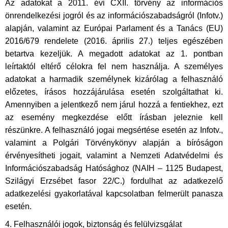
Az adatokat a 2011. évi CXII. törvény az információs
önrendelkezési jogról és az információszabadságról (Infotv.)
alapján, valamint az Európai Parlament és a Tanács (EU)
2016/679 rendelete (2016. április 27.) teljes egészében
betartva kezeljük. A megadott adatokat az 1. pontban
leírtaktól eltérő célokra fel nem használja. A személyes
adatokat a harmadik személynek kizárólag a felhasználó
előzetes, írásos hozzájárulása esetén szolgáltathat ki.
Amennyiben a jelentkező nem járul hozzá a fentiekhez, ezt
az esemény megkezdése előtt írásban jeleznie kell
részünkre. A felhasználó jogai megsértése esetén az Infotv.,
valamint a Polgári Törvénykönyv alapján a bíróságon
érvényesítheti jogait, valamint a Nemzeti Adatvédelmi és
Információszabadság Hatósághoz (NAIH – 1125 Budapest,
Szilágyi Erzsébet fasor 22/C.) fordulhat az adatkezelő
adatkezelési gyakorlatával kapcsolatban felmerült panasza
esetén.
4. Felhasználói jogok, biztonság és felülvizsgálat