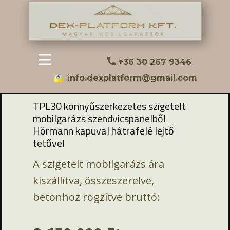
+36 30 267 9346
info.dexplatform@gmail.com
TPL30 ​könnyűszerkezetes szigetelt
mobilgarázs szendvicspanelből
Hörmann kapuval hátrafelé lejtő
tetővel
A szigetelt mobilgarázs ára
kiszállítva, összeszerelve,
betonhoz rögzítve bruttó: