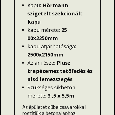
Kapu:
Hörmann
szigetelt szekcionált
kapu
kapu mérete:
25
00x2250mm
kapu átjárhatósága:
2500x2150mm
Az ár része:
Plusz
trapézemez tetőfedés és
alsó lemezszegés
Szükséges síkbeton
mérete:
3
,
5 x 5,5m
Az épületet dübelcsavarokkal
rögzítjük a betonalaphoz.