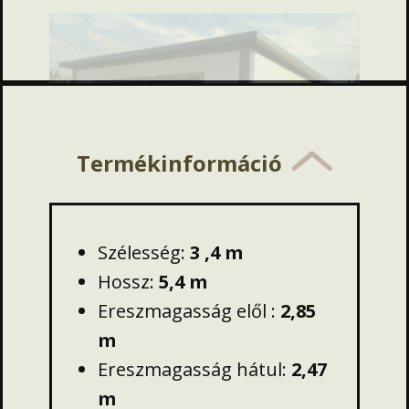
Termékinformáció
Szélesség:
3
,4
m
Hossz:
5,4 m
Ereszmagasság elől :
2,85
m
Ereszmagasság hátul:
2,47
m