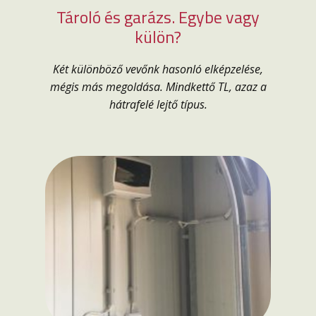
Tároló és garázs. Egybe vagy
külön?
Két különböző vevőnk hasonló elképzelése,
mégis más megoldása. Mindkettő TL, azaz a
hátrafelé lejtő típus.