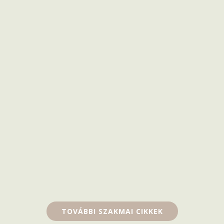
Vidéki Otthonfelújítási
Program – támogatás
garázsokra is
TOVÁBBI SZAKMAI CIKKEK