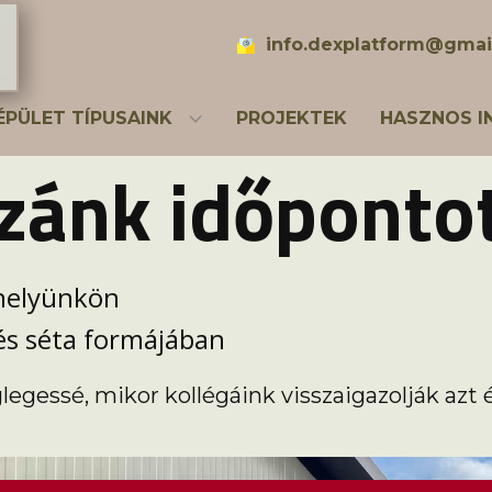
info.dexplatform@gmai
ÉPÜLET TÍPUSAINK
PROJEKTEK
HASZNOS I
zzánk időpontot
helyünkön
 és séta formájában
glegessé, mikor kollégáink visszaigazolják az