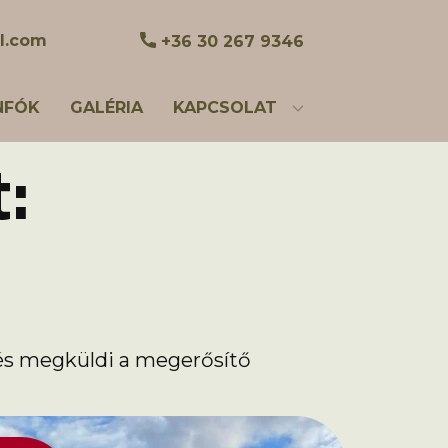
l.com
+36 30 267 9346
NFÓK
GALÉRIA
KAPCSOLAT
:
t és megküldi a megerősítő