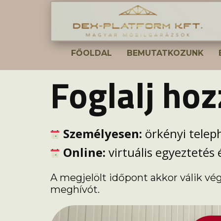
FŐOLDAL
BEMUTATKOZUNK
Foglalj ho
Személyesen:
örkényi telep
Online:
virtuális egyeztetés
A megjelölt időpont akkor válik vé
meghívót.