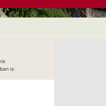
unk
ban is: