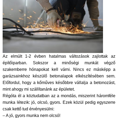
Az elmúlt 1-2 évben hatalmas változások zajlottak az
építőiparban. Sokszor a minőségi munkát végző
szakemberre hónapokat kell várni. Nincs ez másképp a
garázsainkhoz készülő betonalapok elkészítésében sem.
Előfordul, hogy a kőműves későbbre vállalja a betonozást,
mint ahogy mi szállítanánk az épületet.
Régóta él a köztudatban az a mondás, miszerint háromféle
munka létezik: jó, olcsó, gyors. Ezek közül pedig egyszerre
csak kettő tud érvényesülni:
– A jó, gyors munka nem olcsó!