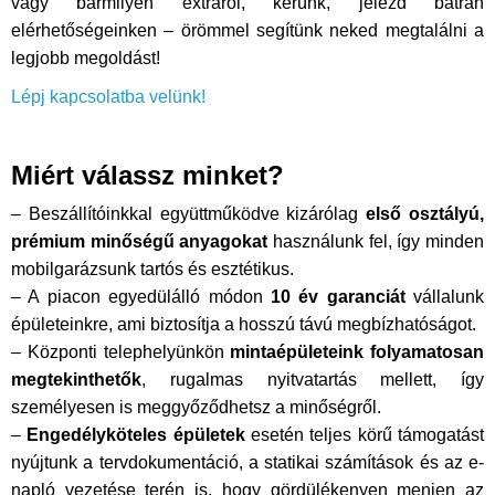
vagy bármilyen extráról, kérünk, jelezd bátran
elérhetőségeinken – örömmel segítünk neked megtalálni a
legjobb megoldást!
Lépj kapcsolatba velünk!
Miért válassz minket?
– Beszállítóinkkal együttműködve kizárólag
első osztályú,
prémium minőségű anyagokat
használunk fel, így minden
mobilgarázsunk tartós és esztétikus.
– A piacon egyedülálló módon
10 év garanciát
vállalunk
épületeinkre, ami biztosítja a hosszú távú megbízhatóságot.
– Központi telephelyünkön
mintaépületeink folyamatosan
megtekinthetők
, rugalmas nyitvatartás mellett, így
személyesen is meggyőződhetsz a minőségről.
–
Engedélyköteles épületek
esetén teljes körű támogatást
nyújtunk a tervdokumentáció, a statikai számítások és az e-
napló vezetése terén is, hogy gördülékenyen menjen az