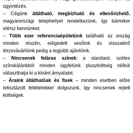
ügyintézés.
– Cégünk
átlátható, megbízható és ellenőrizhető
,
magyarországi telephellyel rendelkezünk, így bármikor
elérsz bennünket.
–
Több ezer referenciaépületünk
található az ország
minden részén, elégedett vevőink és visszatérő
törzsvásárlóink pedig a legjobb ajánlóink.
–
Nincsenek feláras színek
: a standard, széles
színskálánkból minden ügyfelünk pluszköltség nélkül
választhatja ki a kívánt árnyalatot.
–
Áraink átláthatóak és fixek
– minden esetben előre
letisztázott feltételekkel dolgozunk, így nincsenek rejtett
költségek.