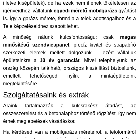
illetve kisépületek), de ha ezek nem illenek tökéletesen az
igényeidhez, vállalunk
egyedi méretű mobilgarázs
gyártást
is. Így a garázs mérete, formája a telek adottságaihoz és a
Te elképzeléseidhez szabott lehet.
A minőség nálunk kulcsfontosságú: csak
magas
minősítésű szendvicspanel
, precíz kivitel és strapabíró
szerkezeti elemek mellett dolgozunk – ezért vállaljuk
épületeinkre a
10 év garanciát
. Mivel telephelyünk az
ország közepén található, országos kiszállítást biztosítunk,
emellett lehetőséged nyílik a mintaépületeink
megtekintésére.
Szolgáltatásaink és extrák
Áraink tartalmazzák a kulcsrakész átadást, az
összeszerelést és a betonalaphoz történő rögzítést, így nem
érnek meglepetések vásárláskor.
Ha kérdésed van a mobilgarázs méreteiről, a tetőformáról